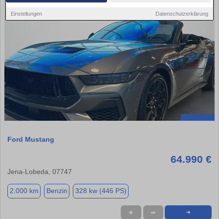
Einstellungen
Datenschutzerklärung
Ford Mustang
64.990 €
Jena-Lobeda, 07747
2.000 km
Benzin
328 kw (446 PS)
★
➦
➜