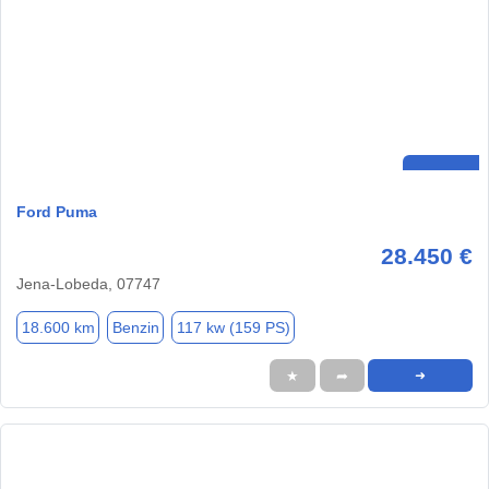
Ford Puma
28.450 €
Jena-Lobeda, 07747
18.600 km
Benzin
117 kw (159 PS)
★
➦
➜