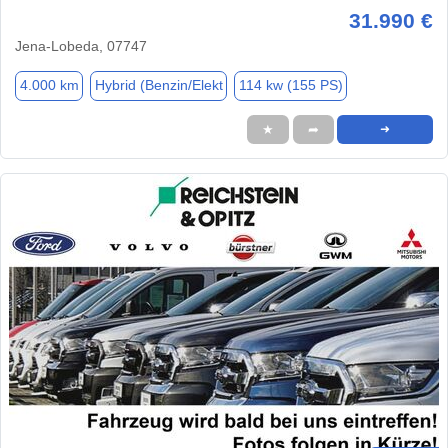
31.990 €
Jena-Lobeda, 07747
4.000 km
Hybrid (Benzin/Elekt
114 kw (155 PS)
★
➦
➜