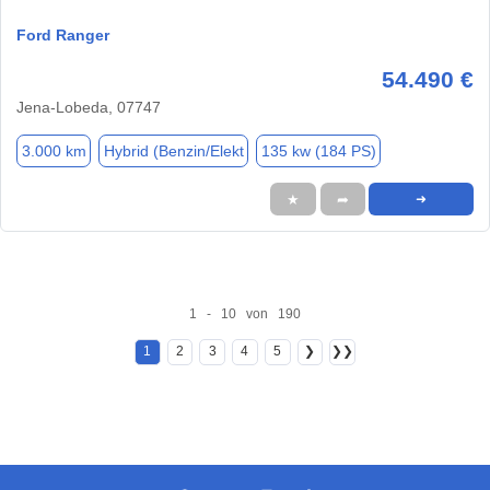
Ford Ranger
54.490 €
Jena-Lobeda, 07747
3.000 km
Hybrid (Benzin/Elekt
135 kw (184 PS)
★
➦
➜
1 - 10 von 190
1
2
3
4
5
❯
❯❯