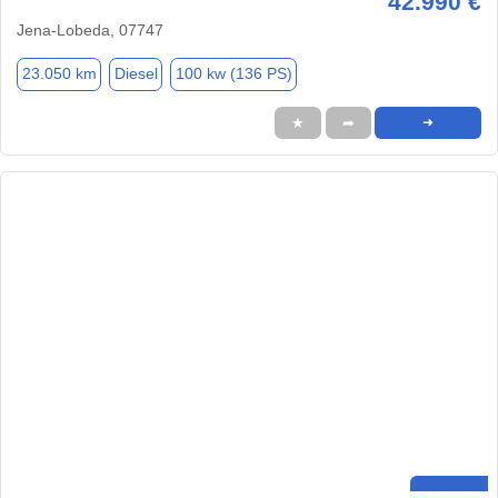
42.990 €
Jena-Lobeda, 07747
23.050 km
Diesel
100 kw (136 PS)
★
➦
➜