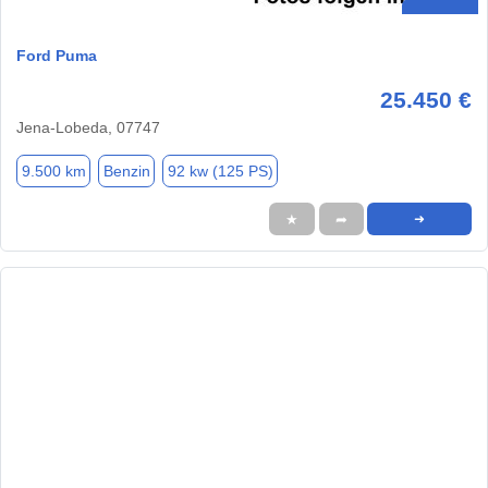
Ford Puma
25.450 €
Jena-Lobeda, 07747
9.500 km
Benzin
92 kw (125 PS)
★
➦
➜