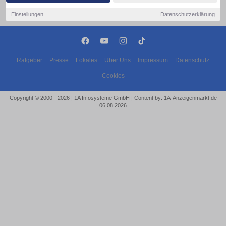
Einstellungen
Datenschutzerklärung
Ratgeber
Presse
Lokales
Über Uns
Impressum
Datenschutz
Cookies
Copyright © 2000 - 2026 | 1A Infosysteme GmbH | Content by: 1A-Anzeigenmarkt.de
06.08.2026