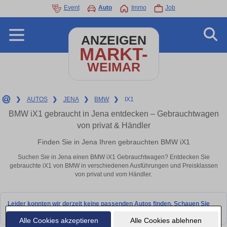
Event
Auto
Immo
Job
ANZEIGEN
MARKT-
WEIMAR
❯
AUTOS
❯
JENA
❯
BMW
❯
IX1
BMW iX1 gebraucht in Jena entdecken – Gebrauchtwagen
von privat & Händler
Finden Sie in Jena Ihren gebrauchten BMW iX1
Suchen Sie in Jena einen BMW iX1 Gebrauchtwagen? Entdecken Sie
gebrauchte iX1 von BMW in verschiedenen Ausführungen und Preisklassen
von privat und vom Händler.
Leider konnten wir derzeit keine passenden Autos finden. Schauen Sie
bald wieder vorbei!
Alle Cookies akzeptieren
Alle Cookies ablehnen