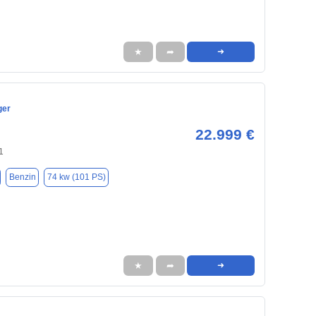
★
➦
➜
ger
22.999 €
1
Benzin
74 kw (101 PS)
★
➦
➜