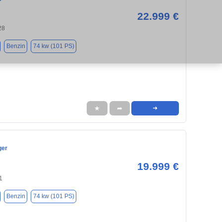
22.999 €
28
Benzin
74 kw (101 PS)
★
➦
➜
ger
19.999 €
1
Benzin
74 kw (101 PS)