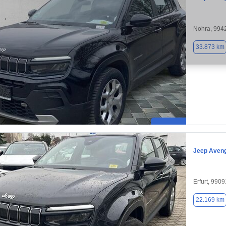
Nohra, 994
33.873 km
Jeep Aven
Erfurt, 9909
22.169 km