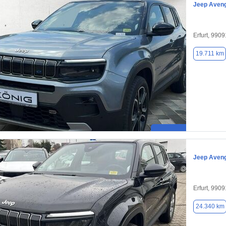
Jeep Aven
Erfurt, 9909
19.711 km
Jeep Aven
Erfurt, 9909
24.340 km