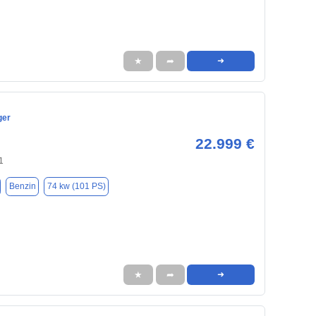
★
➦
➜
ger
22.999 €
1
Benzin
74 kw (101 PS)
★
➦
➜