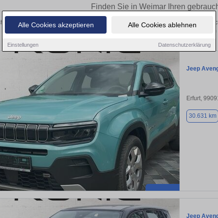
Finden Sie in Weimar Ihren gebrauc
hen Sie in Weimar einen Jeep Avenger Gebrauchtwagen? Entdecken Sie gebrauch
Alle Cookies akzeptieren
Alle Cookies ablehnen
Preisklassen von privat und vom
Einstellungen
Datenschutzerklärung
Jeep Aven
Erfurt, 9909
30.631 km
Jeep Aven