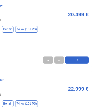
ger
20.499 €
1
Benzin
74 kw (101 PS)
★
➦
➜
ger
22.999 €
1
Benzin
74 kw (101 PS)