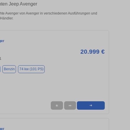
hten Jeep Avenger
te Avenger von Avenger in verschiedenen Ausführungen und
 Händler.
ger
20.999 €
1
Benzin
74 kw (101 PS)
★
➦
➜
ger