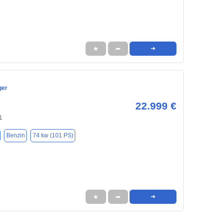
★
➦
➜
ger
22.999 €
1
Benzin
74 kw (101 PS)
★
➦
➜