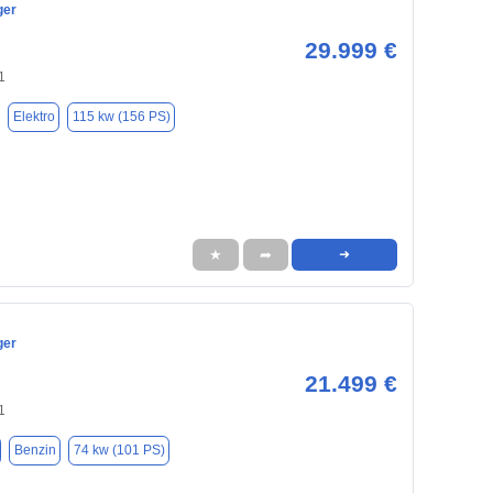
ger
29.999 €
1
Elektro
115 kw (156 PS)
★
➦
➜
ger
21.499 €
1
Benzin
74 kw (101 PS)