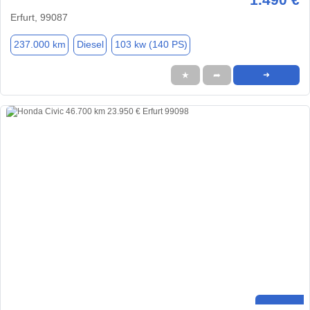
Erfurt, 99087
237.000 km
Diesel
103 kw (140 PS)
★
➦
➜