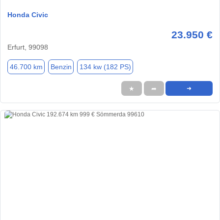
Honda Civic
23.950 €
Erfurt, 99098
46.700 km
Benzin
134 kw (182 PS)
★
➦
➜