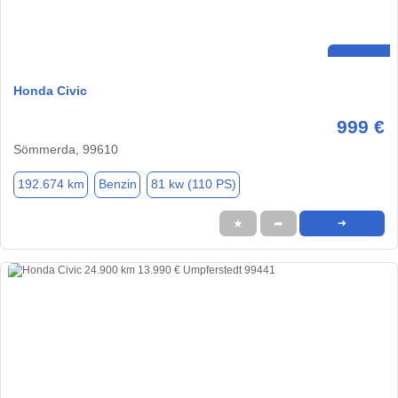
Honda Civic
999 €
Sömmerda, 99610
192.674 km
Benzin
81 kw (110 PS)
★
➦
➜