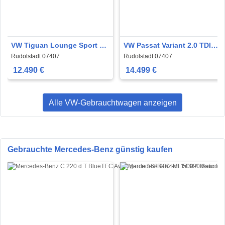
VW Tiguan Lounge Sport &
VW Passat Variant 2.0 TDI
Style 74000km
DSG Highline
Rudolstadt 07407
Rudolstadt 07407
"Xenon"Navi"Si
12.490 €
14.499 €
Alle VW-Gebrauchtwagen anzeigen
Gebrauchte Mercedes-Benz günstig kaufen