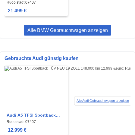
paket 34000Km
Rudolstadt 07407
21.499 €
Alle BMW Gebrauchtwagen anzeigen
Gebrauchte Audi günstig kaufen
Alle Audi Gebrauchtwagen anzeigen
Audi A5 TFSI Sportback
TÜV NEU 19 ZOLL
Rudolstadt 07407
12.999 €