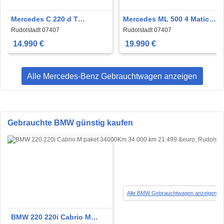
Mercedes C 220 d T
Mercedes ML 500 4 Matic
BlueTEC Avantgarde
Designo Massagesitze 22
Rudolstadt 07407
Rudolstadt 07407
ZOLL
14.990 €
19.990 €
Alle Mercedes-Benz Gebrauchtwagen anzeigen
Gebrauchte BMW günstig kaufen
Alle BMW Gebrauchtwagen anzeigen
BMW 220 220i Cabrio M