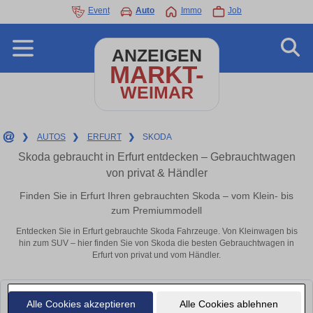
Event
Auto
Immo
Job
ANZEIGEN
MARKT-
WEIMAR
❯
AUTOS
❯
ERFURT
❯
SKODA
Skoda gebraucht in Erfurt entdecken – Gebrauchtwagen
von privat & Händler
Finden Sie in Erfurt Ihren gebrauchten Skoda – vom Klein- bis
zum Premiummodell
Entdecken Sie in Erfurt gebrauchte Skoda Fahrzeuge. Von Kleinwagen bis
hin zum SUV – hier finden Sie von Skoda die besten Gebrauchtwagen in
Erfurt von privat und vom Händler.
Leider konnten wir derzeit keine passenden Autos finden. Schauen Sie
Alle Cookies akzeptieren
Alle Cookies ablehnen
bald wieder vorbei!