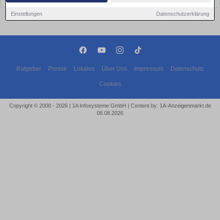
Einstellungen
Datenschutzerklärung
Ratgeber
Presse
Lokales
Über Uns
Impressum
Datenschutz
Cookies
Copyright © 2000 - 2026 | 1A Infosysteme GmbH | Content by: 1A-Anzeigenmarkt.de
08.08.2026