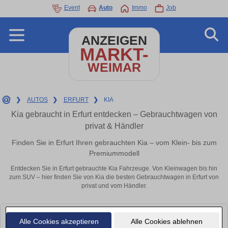
Event
Auto
Immo
Job
ANZEIGEN
MARKT-
WEIMAR
❯
AUTOS
❯
ERFURT
❯
KIA
Kia gebraucht in Erfurt entdecken – Gebrauchtwagen von
privat & Händler
Finden Sie in Erfurt Ihren gebrauchten Kia – vom Klein- bis zum
Premiummodell
Entdecken Sie in Erfurt gebrauchte Kia Fahrzeuge. Von Kleinwagen bis hin
zum SUV – hier finden Sie von Kia die besten Gebrauchtwagen in Erfurt von
privat und vom Händler.
Leider konnten wir derzeit keine passenden Autos finden. Schauen Sie
Alle Cookies akzeptieren
Alle Cookies ablehnen
bald wieder vorbei!