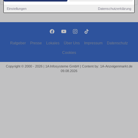
Einstellungen
Datenschutzerklärung
Ratgeber
Presse
Lokales
Über Uns
Impressum
Datenschutz
Cookies
Copyright © 2000 - 2026 | 1A Infosysteme GmbH | Content by: 1A-Anzeigenmarkt.de
09.08.2026