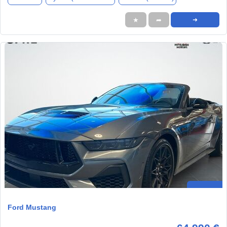
★
➦
➜
Ford Mustang