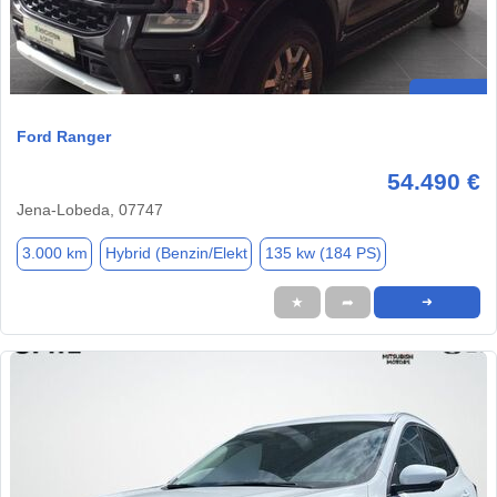
Ford Ranger
54.490 €
Jena-Lobeda, 07747
3.000 km
Hybrid (Benzin/Elekt
135 kw (184 PS)
★
➦
➜