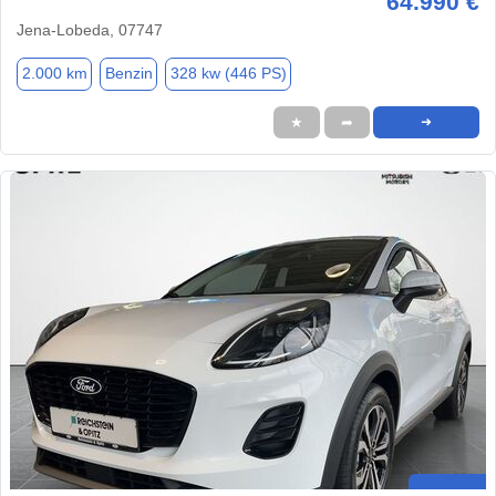
64.990 €
Jena-Lobeda, 07747
2.000 km
Benzin
328 kw (446 PS)
★
➦
➜