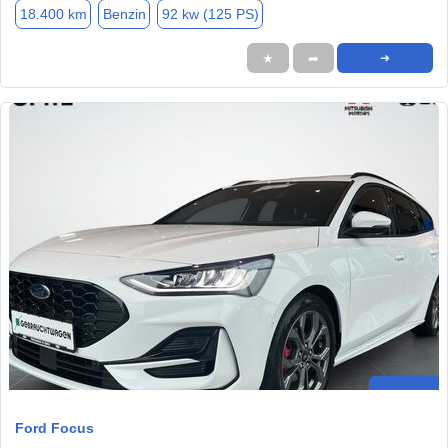
18.400 km
Benzin
92 kw (125 PS)
★
➦
➜
Ford Focus