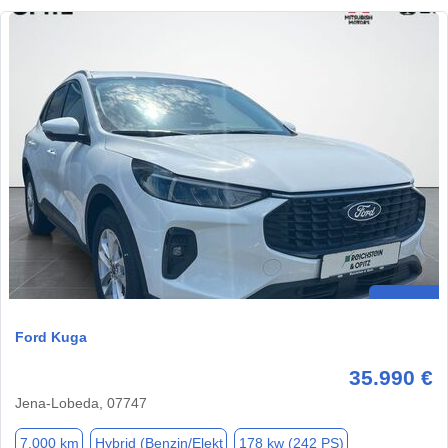
Ford Kuga
35.990 €
Jena-Lobeda, 07747
7.000 km
Hybrid (Benzin/Elekt
178 kw (242 PS)