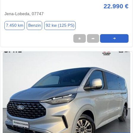
22.990 €
Jena-Lobeda, 07747
7.450 km
Benzin
92 kw (125 PS)
★
➦
➜