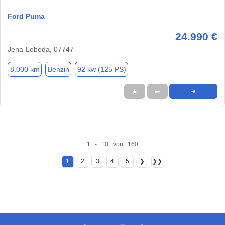
Ford Puma
24.990 €
Jena-Lobeda, 07747
8.000 km
Benzin
92 kw (125 PS)
★
➦
➜
1 - 10 von 160
1
2
3
4
5
❯
❯❯