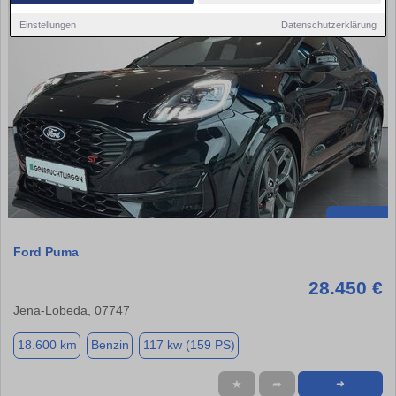
Einstellungen
Datenschutzerklärung
Ford Puma
28.450 €
Jena-Lobeda, 07747
18.600 km
Benzin
117 kw (159 PS)
★
➦
➜