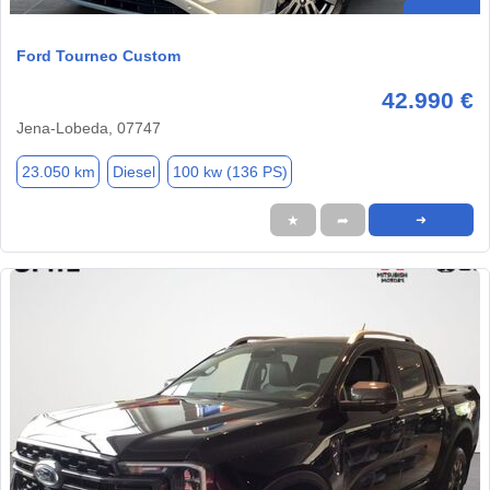
Ford Tourneo Custom
42.990 €
Jena-Lobeda, 07747
23.050 km
Diesel
100 kw (136 PS)
★
➦
➜