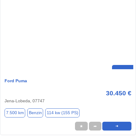
Ford Puma
30.450 €
Jena-Lobeda, 07747
7.500 km
Benzin
114 kw (155 PS)
★
➦
➜