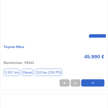
Toyota Hilux
45.990 €
Blankenhain, 99444
3.557 km
Diesel
110 kw (150 PS)
★
➦
➜