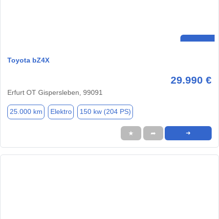
Toyota bZ4X
29.990 €
Erfurt OT Gispersleben, 99091
25.000 km
Elektro
150 kw (204 PS)
★
➦
➜