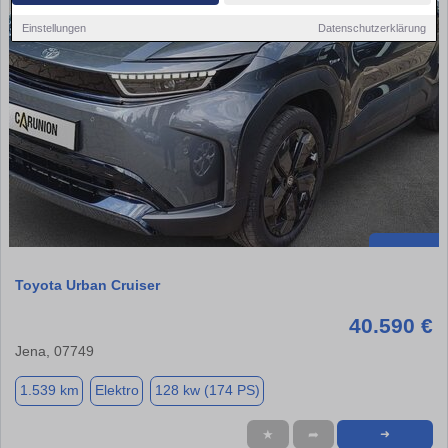
Einstellungen
Datenschutzerklärung
Toyota Urban Cruiser
40.590 €
Jena, 07749
1.539 km
Elektro
128 kw (174 PS)
★
➦
➜