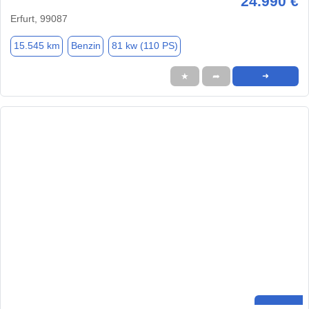
24.990 €
Erfurt, 99087
15.545 km
Benzin
81 kw (110 PS)
★
➦
➜