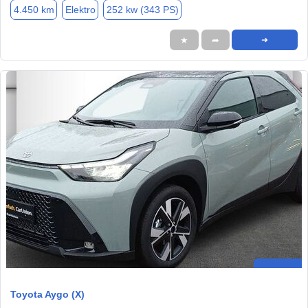
4.450 km
Elektro
252 kw (343 PS)
★
➦
➜
Toyota Aygo (X)