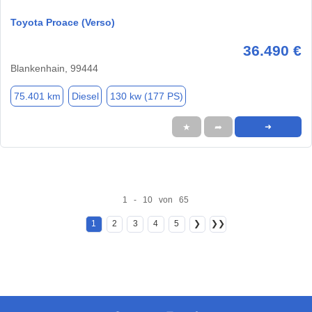
Toyota Proace (Verso)
36.490 €
Blankenhain, 99444
75.401 km
Diesel
130 kw (177 PS)
★
➦
➜
1 - 10 von 65
1
2
3
4
5
❯
❯❯