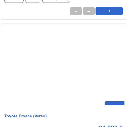
★
➦
➜
Toyota Proace (Verso)