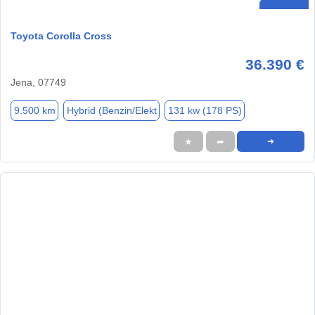
Toyota Corolla Cross
36.390 €
Jena, 07749
9.500 km
Hybrid (Benzin/Elekt
131 kw (178 PS)
★
➦
➜