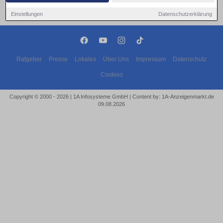
Einstellungen
Datenschutzerklärung
Ratgeber
Presse
Lokales
Über Uns
Impressum
Datenschutz
Cookies
Copyright © 2000 - 2026 | 1A Infosysteme GmbH | Content by: 1A-Anzeigenmarkt.de
09.08.2026