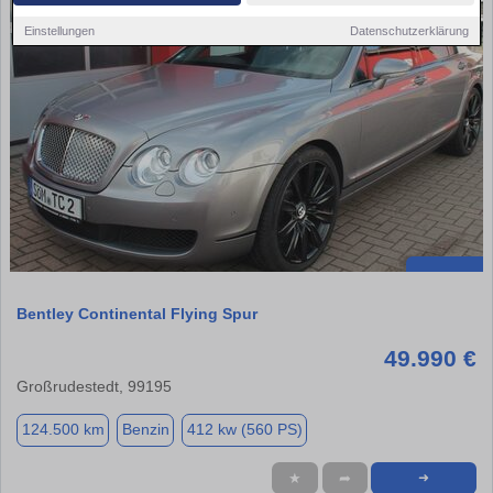
Einstellungen
Datenschutzerklärung
Bentley Continental Flying Spur
49.990 €
Großrudestedt, 99195
124.500 km
Benzin
412 kw (560 PS)
★
➦
➜