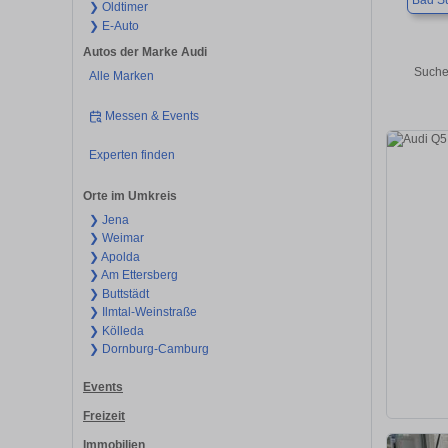
Bad S
❯ Oldtimer
❯ E-Auto
Autos der Marke Audi
Suche
Alle Marken
Messen & Events
Experten finden
Orte im Umkreis
❯ Jena
❯ Weimar
❯ Apolda
❯ Am Ettersberg
❯ Buttstädt
❯ Ilmtal-Weinstraße
❯ Kölleda
❯ Dornburg-Camburg
Events
Freizeit
Immobilien