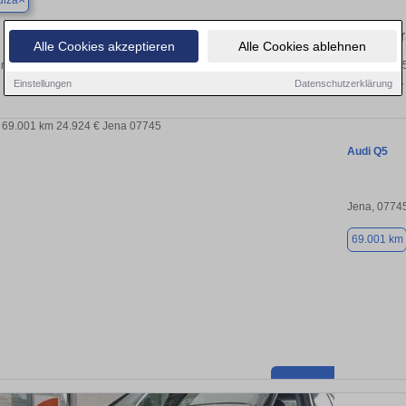
ulza
Finden Sie in Bad Sulza Ihren geb
Alle Cookies akzeptieren
Alle Cookies ablehnen
n Sie in Bad Sulza einen Audi Q5 Gebrauchtwagen? Entdecken Sie gebrauchte Q5
privat und vom Händler.
Einstellungen
Datenschutzerklärung
Audi Q5
Jena, 0774
69.001 km