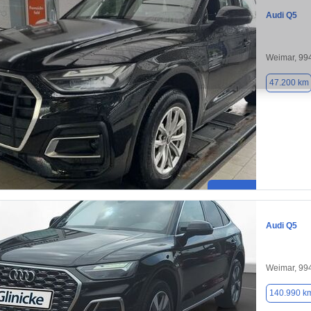
Audi Q5
Weimar, 99
47.200 km
Audi Q5
Weimar, 99
140.990 k