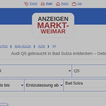
Event
Auto
Immo
Job
ANZEIGEN
MARKT-
WEIMAR
UTOS
❯
BAD-SULZA
❯
AUDI
❯
Q5
Audi Q5 gebraucht in Bad Sulza entdecken – Geb
×