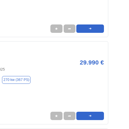
★
➦
➜
29.990 €
425
270 kw (367 PS)
★
➦
➜