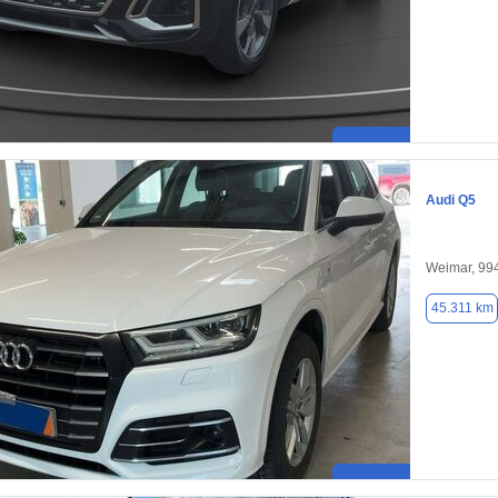
Audi Q5
Weimar, 99
45.311 km