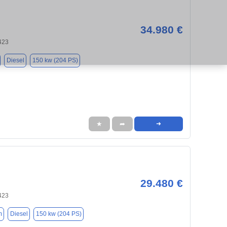
34.980 €
423
Diesel
150 kw (204 PS)
★
➦
➜
29.480 €
423
m
Diesel
150 kw (204 PS)