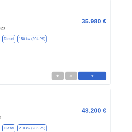
35.980 €
423
Diesel
150 kw (204 PS)
★
➦
➜
43.200 €
3
Diesel
210 kw (286 PS)