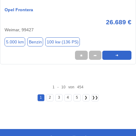
Opel Frontera
26.689 €
Weimar, 99427
5.000 km
Benzin
100 kw (136 PS)
★
➦
➜
1 - 10 von 454
1
2
3
4
5
❯
❯❯