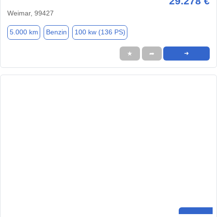
29.278 €
Weimar, 99427
5.000 km
Benzin
100 kw (136 PS)
★
➦
➜