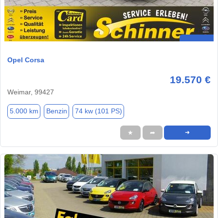
Opel Corsa
19.570 €
Weimar, 99427
5.000 km
Benzin
74 kw (101 PS)
★
➦
➜