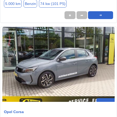
5.000 km
Benzin
74 kw (101 PS)
★
➦
➜
Opel Corsa