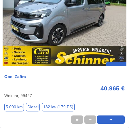
Opel Zafira
40.965 €
Weimar, 99427
5.000 km
Diesel
132 kw (179 PS)
★
➦
➜