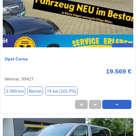
Opel Corsa
19.569 €
Weimar, 99427
5.000 km
Benzin
74 kw (101 PS)
★
➦
➜