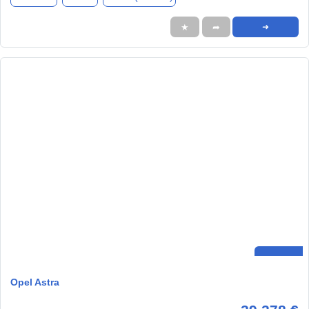
★
➦
➜
Opel Astra