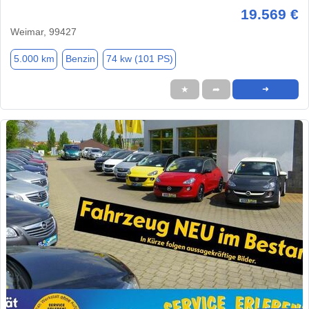
19.569 €
Weimar, 99427
5.000 km
Benzin
74 kw (101 PS)
★
➦
➜