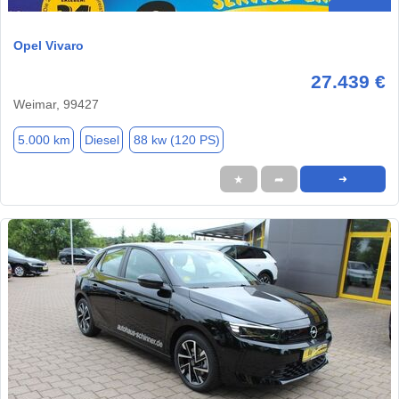
Opel Vivaro
27.439 €
Weimar, 99427
5.000 km
Diesel
88 kw (120 PS)
★
➦
➜