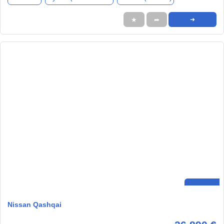
★
➦
➜
Nissan Qashqai