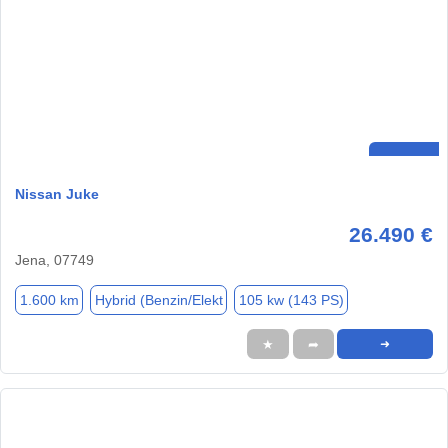
Nissan Juke
26.490 €
Jena, 07749
1.600 km
Hybrid (Benzin/Elekt
105 kw (143 PS)
★
➦
➜