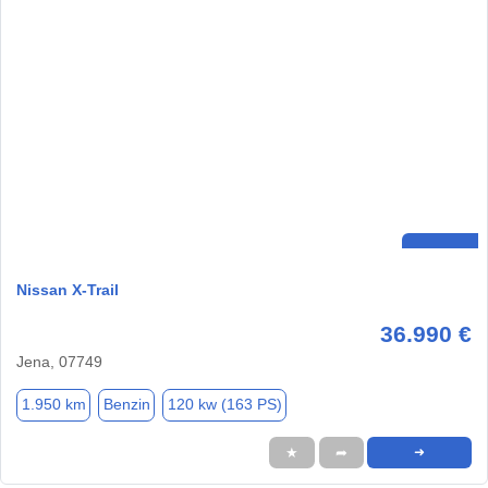
Nissan X-Trail
36.990 €
Jena, 07749
1.950 km
Benzin
120 kw (163 PS)
★
➦
➜