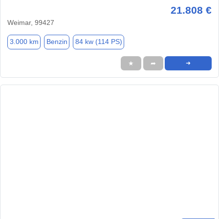
21.808 €
Weimar, 99427
3.000 km
Benzin
84 kw (114 PS)
★
➦
➜