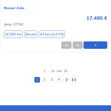
Nissan Juke
17.495 €
Jena, 07743
26.000 km
Benzin
84 kw (114 PS)
★
➦
➜
1 - 10 von 35
1
2
3
4
❯
❯❯