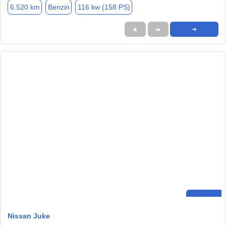
6.520 km
Benzin
116 kw (158 PS)
★
➦
➜
Nissan Juke