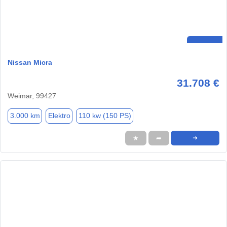
Nissan Micra
31.708 €
Weimar, 99427
3.000 km
Elektro
110 kw (150 PS)
★
➦
➜