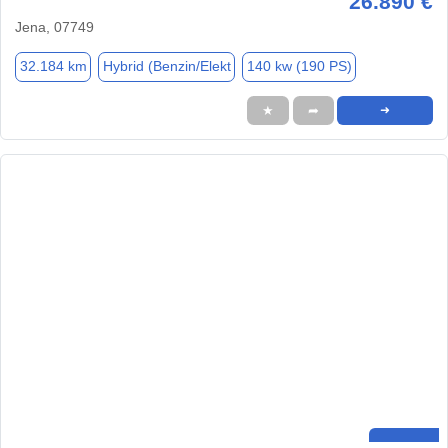
26.890 €
Jena, 07749
32.184 km
Hybrid (Benzin/Elekt
140 kw (190 PS)
★
➦
➜