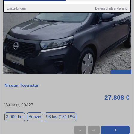
Einstellungen
Datenschutzerklärung
Nissan Townstar
27.808 €
Weimar, 99427
3.000 km
Benzin
96 kw (131 PS)
★
➦
➜