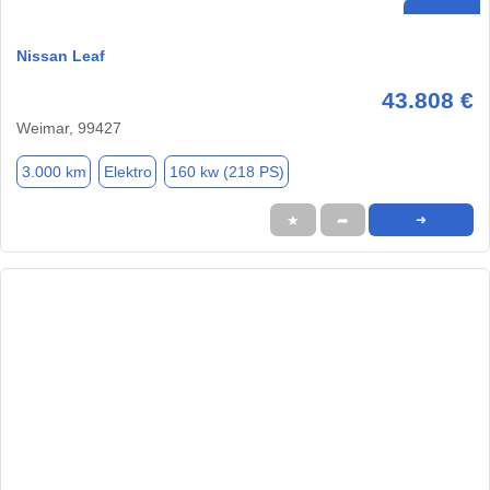
Nissan Leaf
43.808 €
Weimar, 99427
3.000 km
Elektro
160 kw (218 PS)
★
➦
➜