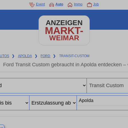
Event
Auto
Immo
Job
ANZEIGEN
MARKT-
WEIMAR
UTOS
❯
APOLDA
❯
FORD
❯
TRANSIT-CUSTOM
Ford Transit Custom gebraucht in Apolda entdecken –
×