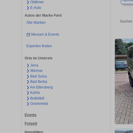
Apold
❯ Oldtimer
❯ E-Auto
Autos der Marke Ford
Suchen 
Alle Marken
Messen & Events
Experten finden
Orte im Umkreis
❯ Jena
❯ Weimar
❯ Bad Sulza
❯ Bad Berka
❯ Am Ettersberg
❯ Kahla
❯ Buttstädt
❯ Grammetal
Events
Freizeit
Immobilien