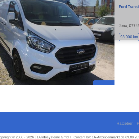
Ford Trans
Jena, 0774
98.000 km
Ratgeber
P
opyright © 2000 - 2026 | 1A Infosysteme GmbH | Content by: 1A-Anzeigenmarkt.de 09.08.20