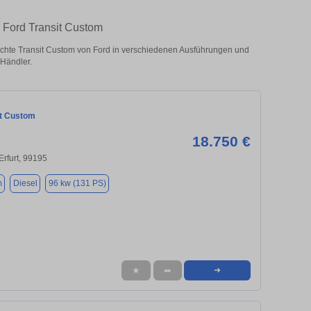
 Ford Transit Custom
chte Transit Custom von Ford in verschiedenen Ausführungen und
 Händler.
it Custom
18.750 €
Erfurt, 99195
m
Diesel
96 kw (131 PS)
★
➦
➜