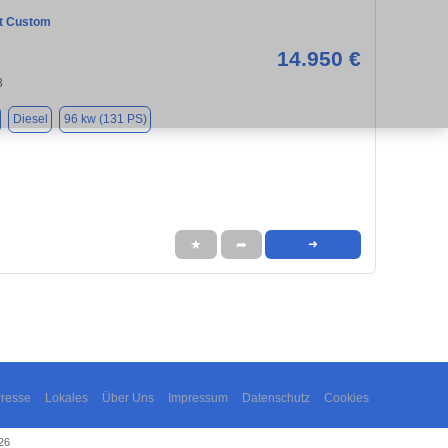
it Custom
14.950 €
3
Diesel
96 kw (131 PS)
★
➦
➜
resse
Lokales
Über Uns
Impressum
Datenschutz
Cookies
26