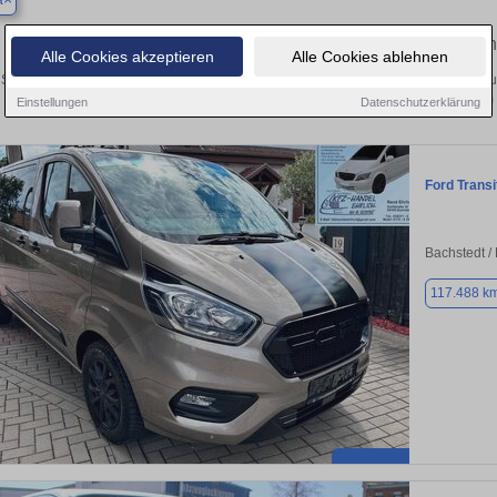
a
Finden Sie in Apolda Ihren gebrauchten
Alle Cookies akzeptieren
Alle Cookies ablehnen
Sie in Apolda einen Ford Transit Custom Gebrauchtwagen? Entdecken Sie gebrau
Preisklassen von privat und vom
Einstellungen
Datenschutzerklärung
Ford Trans
Bachstedt / 
117.488 k