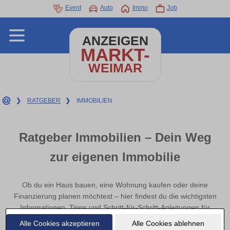
Event
Auto
Immo
Job
ANZEIGEN
MARKT-
WEIMAR
❯
RATGEBER
❯
IMMOBILIEN
Ratgeber Immobilien – Dein Weg
zur eigenen Immobilie
Ob du ein Haus bauen, eine Wohnung kaufen oder deine
Finanzierung planen möchtest – hier findest du die wichtigsten
Informationen, Tipps und Schritt-für-Schritt-Anleitungen für
Immobilieninteressierte in Weimar
.
Alle Cookies akzeptieren
Alle Cookies ablehnen