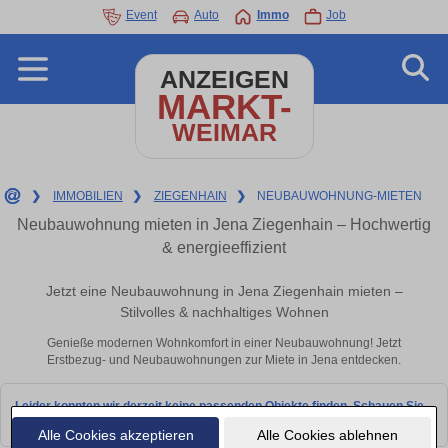
Event
Auto
Immo
Job
ANZEIGEN
MARKT-
WEIMAR
❯
IMMOBILIEN
❯
ZIEGENHAIN
❯
NEUBAUWOHNUNG-MIETEN
Neubauwohnung mieten in Jena Ziegenhain – Hochwertig
& energieeffizient
Jetzt eine Neubauwohnung in Jena Ziegenhain mieten –
Stilvolles & nachhaltiges Wohnen
Genieße modernen Wohnkomfort in einer Neubauwohnung! Jetzt
Erstbezug- und Neubauwohnungen zur Miete in Jena entdecken.
Leider konnten wir derzeit keine passenden Objekte finden. Schauen Sie
bald wieder vorbei!
Alle Cookies akzeptieren
Alle Cookies ablehnen