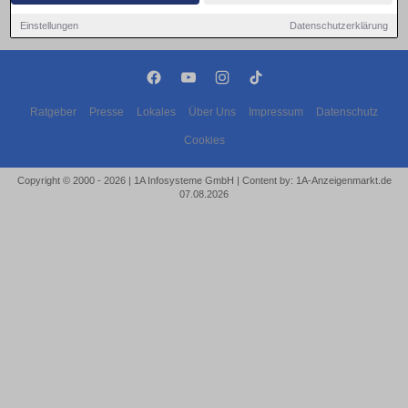
Einstellungen
Datenschutzerklärung
Ratgeber
Presse
Lokales
Über Uns
Impressum
Datenschutz
Cookies
Copyright © 2000 - 2026 | 1A Infosysteme GmbH | Content by: 1A-Anzeigenmarkt.de
07.08.2026