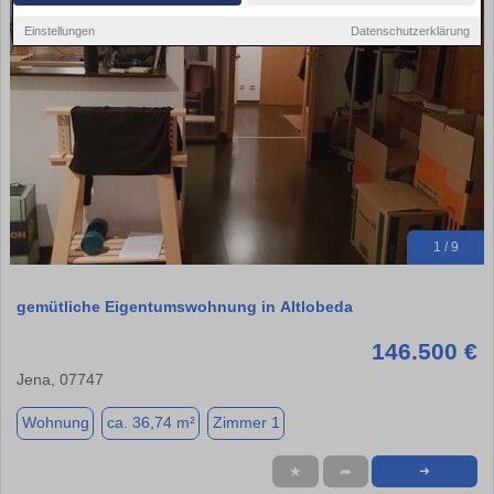
Einstellungen
Datenschutzerklärung
1 / 9
gemütliche Eigentumswohnung in Altlobeda
146.500 €
Jena, 07747
Wohnung
ca. 36,74 m²
Zimmer 1
★
➦
➜