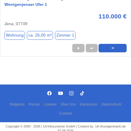
Wenigenjenaer Ufer 1
110.000 €
Jena, 07749
Wohnung
ca. 26,00 m²
Zimmer 1
★
➦
➜
Ratgeber
Presse
Lokales
Über Uns
Impressum
Datenschutz
Cookies
Copyright © 2000 - 2026 | 1A Infosysteme GmbH | Content by: 1A-Anzeigenmarkt.de
07.08.2026