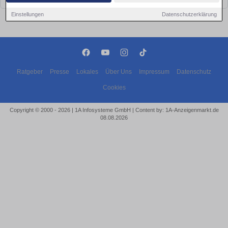
Einstellungen
Datenschutzerklärung
Ratgeber
Presse
Lokales
Über Uns
Impressum
Datenschutz
Cookies
Copyright © 2000 - 2026 | 1A Infosysteme GmbH | Content by: 1A-Anzeigenmarkt.de
08.08.2026