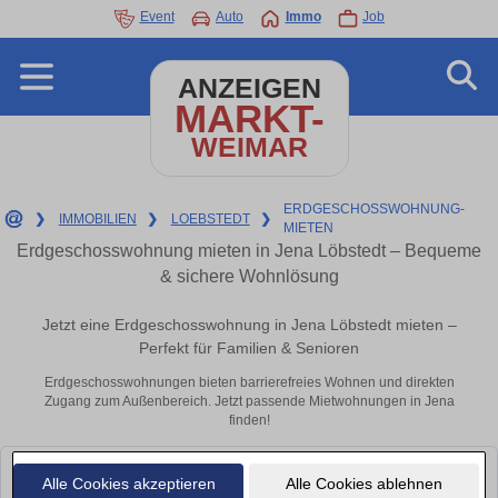
Event
Auto
Immo
Job
ANZEIGEN
MARKT-
WEIMAR
ERDGESCHOSSWOHNUNG-
❯
IMMOBILIEN
❯
LOEBSTEDT
❯
MIETEN
Erdgeschosswohnung mieten in Jena Löbstedt – Bequeme
& sichere Wohnlösung
Jetzt eine Erdgeschosswohnung in Jena Löbstedt mieten –
Perfekt für Familien & Senioren
Erdgeschosswohnungen bieten barrierefreies Wohnen und direkten
Zugang zum Außenbereich. Jetzt passende Mietwohnungen in Jena
finden!
Leider konnten wir derzeit keine passenden Objekte finden. Schauen Sie
Alle Cookies akzeptieren
Alle Cookies ablehnen
bald wieder vorbei!