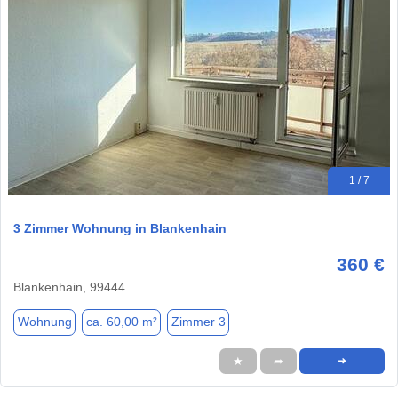
1 / 7
3 Zimmer Wohnung in Blankenhain
360 €
Blankenhain, 99444
Wohnung
ca. 60,00 m²
Zimmer 3
★
➦
➜