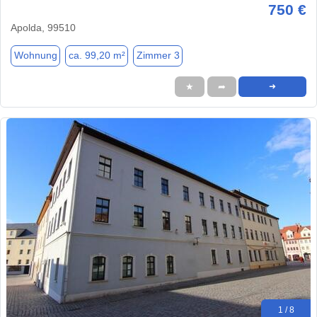
750 €
Apolda, 99510
Wohnung
ca. 99,20 m²
Zimmer 3
★
➦
➜
1 / 8