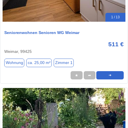
1 / 13
Seniorenwohnen Senioren WG Weimar
511 €
Weimar, 99425
Wohnung
ca. 25,00 m²
Zimmer 1
★
➦
➜