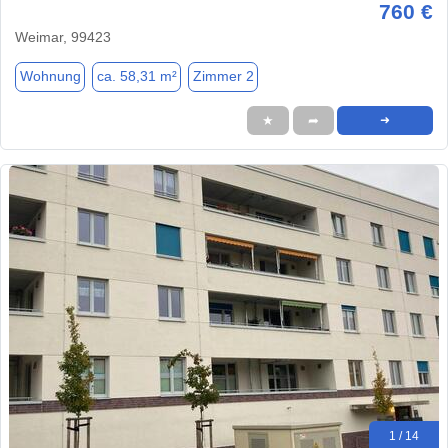
760 €
Weimar, 99423
Wohnung
ca. 58,31 m²
Zimmer 2
★
➦
➜
1 / 14