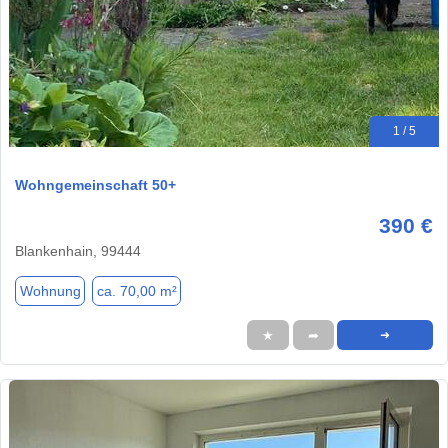
1 / 5
Wohngemeinschaft 50+
390 €
Blankenhain, 99444
Wohnung
ca. 70,00 m²
★
➦
➜