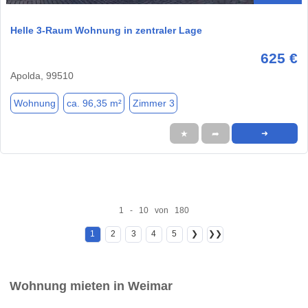
Helle 3-Raum Wohnung in zentraler Lage
625 €
Apolda, 99510
Wohnung
ca. 96,35 m²
Zimmer 3
★
➦
➜
1 - 10 von 180
1
2
3
4
5
❯
❯❯
Wohnung mieten in Weimar