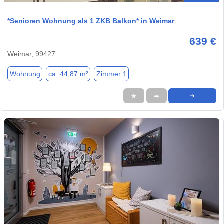
*Senioren Wohnung als 1 ZKB Balkon* in Weimar
639 €
Weimar, 99427
Wohnung
ca. 44,87 m²
Zimmer 1
★
➦
➜