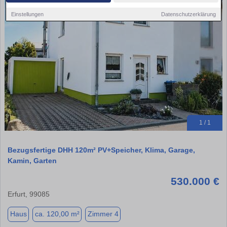
Einstellungen
Datenschutzerklärung
1 / 1
Bezugsfertige DHH 120m² PV+Speicher, Klima, Garage,
Kamin, Garten
530.000 €
Erfurt, 99085
Haus
ca. 120,00 m²
Zimmer 4