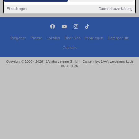
Einstellungen
Datenschutzerklärung
Ratgeber
Presse
Lokales
Über Uns
Impressum
Datenschutz
Cookies
Copyright © 2000 - 2026 | 1A Infosysteme GmbH | Content by: 1A-Anzeigenmarkt.de
06.08.2026