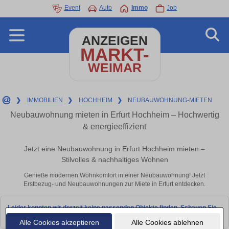
Event
Auto
Immo
Job
ANZEIGEN
MARKT-
WEIMAR
❯
IMMOBILIEN
❯
HOCHHEIM
❯
NEUBAUWOHNUNG-MIETEN
Neubauwohnung mieten in Erfurt Hochheim – Hochwertig
& energieeffizient
Jetzt eine Neubauwohnung in Erfurt Hochheim mieten –
Stilvolles & nachhaltiges Wohnen
Genieße modernen Wohnkomfort in einer Neubauwohnung! Jetzt
Erstbezug- und Neubauwohnungen zur Miete in Erfurt entdecken.
Leider konnten wir derzeit keine passenden Objekte finden. Schauen Sie
bald wieder vorbei!
Alle Cookies akzeptieren
Alle Cookies ablehnen