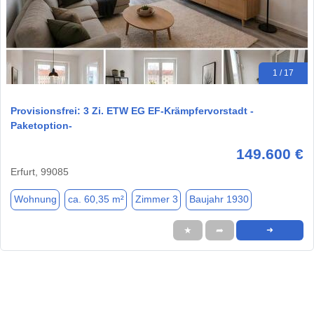
1 / 17
Provisionsfrei: 3 Zi. ETW EG EF-Krämpfervorstadt -
Paketoption-
149.600 €
Erfurt, 99085
Wohnung
ca. 60,35 m²
Zimmer 3
Baujahr 1930
★
➦
➜