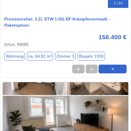
1 / 14
Provisionsfrei: 3 Zi. ETW 1.OG EF-Krämpfervorstadt -
Paketoption-
156.400 €
Erfurt, 99085
Wohnung
ca. 64,82 m²
Zimmer 3
Baujahr 1930
★
➦
➜