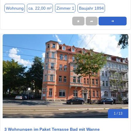
Wohnung
ca. 22,00 m²
Zimmer 1
Baujahr 1894
★
➦
➜
1 / 13
3 Wohnungen im Paket Terrasse Bad mit Wanne