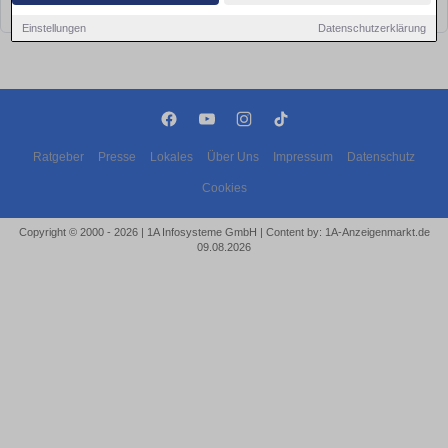
bald wieder vorbei!
Einstellungen
Datenschutzerklärung
Ratgeber
Presse
Lokales
Über Uns
Impressum
Datenschutz
Cookies
Copyright © 2000 - 2026 | 1A Infosysteme GmbH | Content by: 1A-Anzeigenmarkt.de
09.08.2026